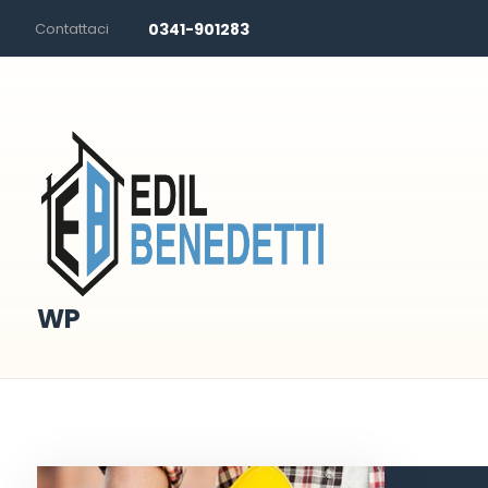
Contattaci
0341-901283
WP